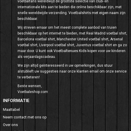
voetbalfans wereldwijd de grootste selectie van club- en
internationale kits aan te bieden die online beschikbaar zijn, met
Voetbalshirts met eigen naam
snelle wereldwijde verzending.
zijn
beschikbaar.
Wij streven ernaar om het meest complete aanbod van truien
beschikbaar op het internet te bieden, met Real Madrid voetbal shirt,
Barcelona voetbal shirt, Manchester United voetbal shirt, Arsenal
voetbal shirt, Liverpool voetbal shirt, Juventus voetbal shirt en ga zo
Voetbaltenues Kids
maar door. U kunt ook
kopen voor uw kinderen
als verjaardagscadeau.
We zijn altijd geïnteresseerd in uw opmerkingen, dus stuur
alstublieft uw suggesties naar onze klanten email om onze service
te verbeteren!
Beste wensen,
Voetbaleshop.com
INFORMATIE
Maattabel
Neem contact met ons op
Over ons