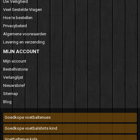
Uw Veiligheid
Veel Gestelde Vragen
Hoe te bestellen
Privacybeleid
Algemene voorwaarden
Levering en verzending
MIJN ACCOUNT
Mijn account
Bestelhistorie
Verlanglijst
Nieuwsbrief
Sitemap
Blog
Goedkope voetbaltenues
Goedkope voetbalshirts kind
Voetbaltenue kids