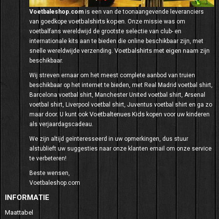
Voetbaleshop.com
is een van de toonaangevende leveranciers
voetbalshirts kopen
van goedkope
. Onze missie was om
voetbalfans wereldwijd de grootste selectie van club- en
internationale kits aan te bieden die online beschikbaar zijn, met
Voetbalshirts met eigen naam
snelle wereldwijde verzending.
zijn
beschikbaar.
Wij streven ernaar om het meest complete aanbod van truien
beschikbaar op het internet te bieden, met Real Madrid voetbal shirt,
Barcelona voetbal shirt, Manchester United voetbal shirt, Arsenal
voetbal shirt, Liverpool voetbal shirt, Juventus voetbal shirt en ga zo
Voetbaltenues Kids
maar door. U kunt ook
kopen voor uw kinderen
als verjaardagscadeau.
We zijn altijd geïnteresseerd in uw opmerkingen, dus stuur
alstublieft uw suggesties naar onze klanten email om onze service
te verbeteren!
Beste wensen,
Voetbaleshop.com
INFORMATIE
Maattabel