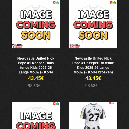
Newcastle United Nick
Newcastle United Nick
Pope #1 Keeper Thuis
Pope #1 Keeper Uit tenue
tenue Kids 2025-26
Kids 2025-26 Lange
Lange Mouw (+ Korte
Mouw (+ Korte broeken)
broeken)
43.45€
43.45€
98.63€
98.63€