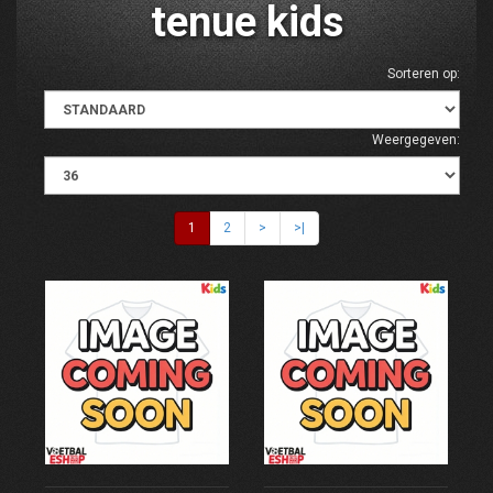
tenue kids
Sorteren op:
Weergegeven:
1
2
>
>|