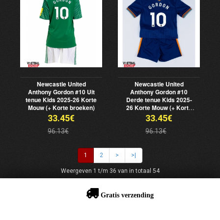
Newcastle United
Newcastle United
Anthony Gordon #10 Uit
Anthony Gordon #10
tenue Kids 2025-26 Korte
Derde tenue Kids 2025-
Mouw (+ Korte broeken)
26 Korte Mouw (+ Korte
broeken)
33.45€
33.45€
96.13€
96.13€
1
2
>
>|
Weergeven 1 t/m 36 van in totaal 54
Gratis verzending