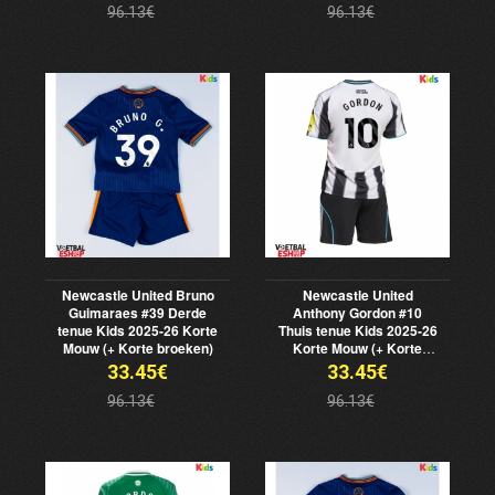
96.13€
96.13€
Newcastle United Bruno
Newcastle United
Guimaraes #39 Derde
Anthony Gordon #10
tenue Kids 2025-26 Korte
Thuis tenue Kids 2025-26
Mouw (+ Korte broeken)
Korte Mouw (+ Korte
broeken)
33.45€
33.45€
96.13€
96.13€