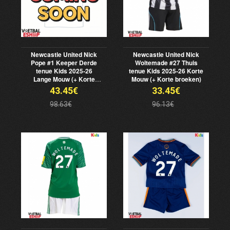
Newcastle United Nick
Newcastle United Nick
Pope #1 Keeper Derde
Woltemade #27 Thuis
tenue Kids 2025-26
tenue Kids 2025-26 Korte
Lange Mouw (+ Korte
Mouw (+ Korte broeken)
broeken)
43.45€
33.45€
98.63€
96.13€