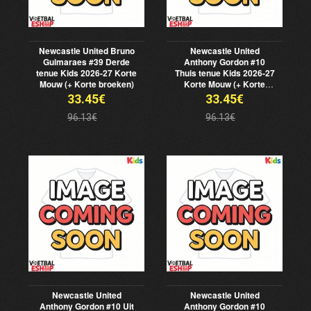
Newcastle United Bruno
Newcastle United
Guimaraes #39 Derde
Anthony Gordon #10
tenue Kids 2026-27 Korte
Thuis tenue Kids 2026-27
Mouw (+ Korte broeken)
Korte Mouw (+ Korte
broeken)
33.45€
33.45€
96.13€
96.13€
Newcastle United
Newcastle United
Anthony Gordon #10 Uit
Anthony Gordon #10