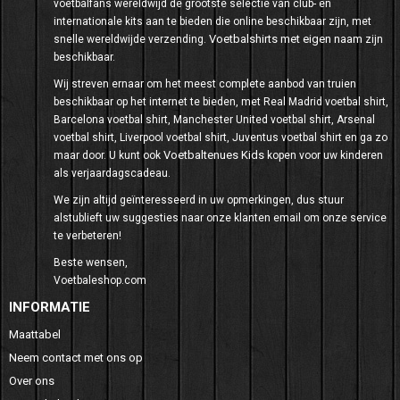
voetbalfans wereldwijd de grootste selectie van club- en
internationale kits aan te bieden die online beschikbaar zijn, met
Voetbalshirts met eigen naam
snelle wereldwijde verzending.
zijn
beschikbaar.
Wij streven ernaar om het meest complete aanbod van truien
beschikbaar op het internet te bieden, met Real Madrid voetbal shirt,
Barcelona voetbal shirt, Manchester United voetbal shirt, Arsenal
voetbal shirt, Liverpool voetbal shirt, Juventus voetbal shirt en ga zo
Voetbaltenues Kids
maar door. U kunt ook
kopen voor uw kinderen
als verjaardagscadeau.
We zijn altijd geïnteresseerd in uw opmerkingen, dus stuur
alstublieft uw suggesties naar onze klanten email om onze service
te verbeteren!
Beste wensen,
Voetbaleshop.com
INFORMATIE
Maattabel
Neem contact met ons op
Over ons