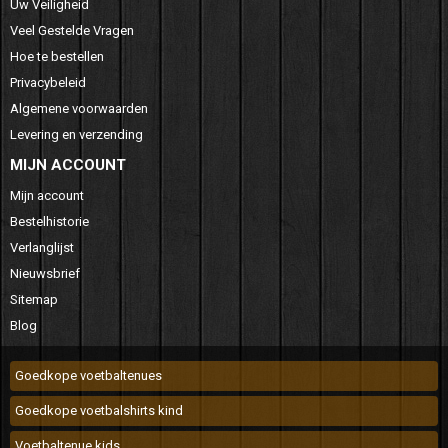
Uw Veiligheid
Veel Gestelde Vragen
Hoe te bestellen
Privacybeleid
Algemene voorwaarden
Levering en verzending
MIJN ACCOUNT
Mijn account
Bestelhistorie
Verlanglijst
Nieuwsbrief
Sitemap
Blog
Goedkope voetbaltenues
Goedkope voetbalshirts kind
Voetbaltenue kids