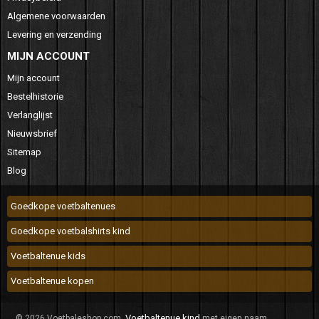
Algemene voorwaarden
Levering en verzending
MIJN ACCOUNT
Mijn account
Bestelhistorie
Verlanglijst
Nieuwsbrief
Sitemap
Blog
Goedkope voetbaltenues
Goedkope voetbalshirts kind
Voetbaltenue kids
Voetbaltenue kopen
Voetbaltenue kind
© 2026 Voetbaleshop.com.
met eigen naam.