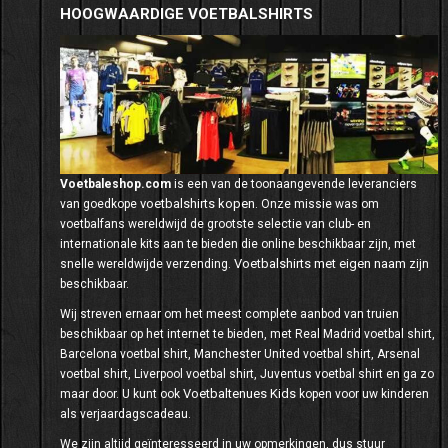
HOOGWAARDIGE VOETBALSHIRTS
Voetbaleshop.com
is een van de toonaangevende leveranciers
voetbalshirts kopen
van goedkope
. Onze missie was om
voetbalfans wereldwijd de grootste selectie van club- en
internationale kits aan te bieden die online beschikbaar zijn, met
Voetbalshirts met eigen naam
snelle wereldwijde verzending.
zijn
beschikbaar.
Wij streven ernaar om het meest complete aanbod van truien
beschikbaar op het internet te bieden, met Real Madrid voetbal shirt,
Barcelona voetbal shirt, Manchester United voetbal shirt, Arsenal
voetbal shirt, Liverpool voetbal shirt, Juventus voetbal shirt en ga zo
Voetbaltenues Kids
maar door. U kunt ook
kopen voor uw kinderen
als verjaardagscadeau.
We zijn altijd geïnteresseerd in uw opmerkingen, dus stuur