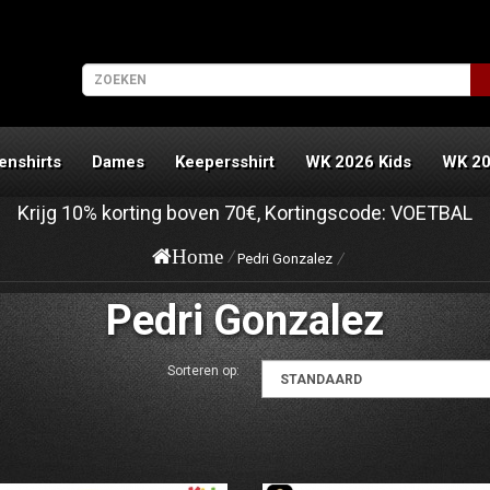
enshirts
Dames
Keepersshirt
WK 2026 Kids
WK 2
Krijg
10%
korting boven
70€
, Kortingscode:
VOETBAL
Home
Pedri Gonzalez
Pedri Gonzalez
Sorteren op: