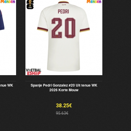
tenue WK
Spanje Pedri Gonzalez #20 Uit tenue WK
2026 Korte Mouw
38.25€
95.63€