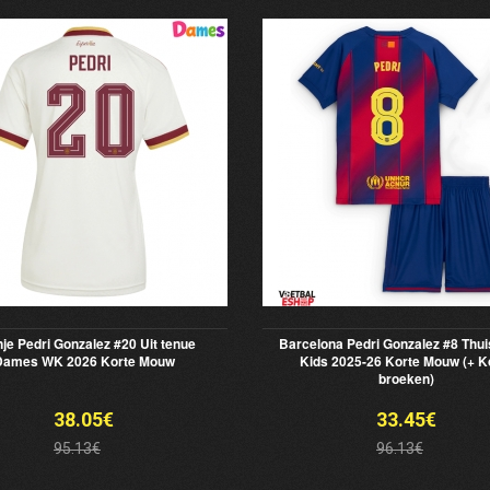
je Pedri Gonzalez #20 Uit tenue
Barcelona Pedri Gonzalez #8 Thui
Dames WK 2026 Korte Mouw
Kids 2025-26 Korte Mouw (+ K
broeken)
38.05€
33.45€
95.13€
96.13€