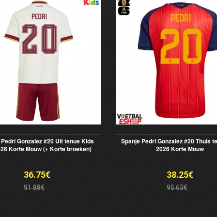
 Pedri Gonzalez #20 Uit tenue Kids
Spanje Pedri Gonzalez #20 Thuis 
26 Korte Mouw (+ Korte broeken)
2026 Korte Mouw
36.75€
38.25€
91.88€
95.63€