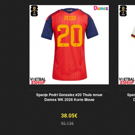
Spanje Pedri Gonzalez #20 Thuis tenue
Span
Dames WK 2026 Korte Mouw
38.05€
95.13€