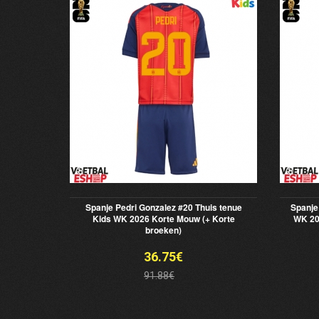
Spanje Pedri Gonzalez #20 Thuis tenue
Spanje
Kids WK 2026 Korte Mouw (+ Korte
WK 20
broeken)
36.75€
91.88€