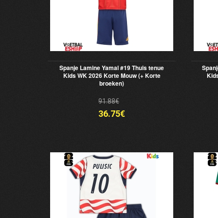
Spanje Lamine Yamal #19 Thuis tenue
Spanj
Kids WK 2026 Korte Mouw (+ Korte
Kid
broeken)
91.88€
36.75€