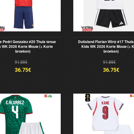
e Pedri Gonzalez #20 Thuis tenue
Duitsland Florian Wirtz #17 Thuis
s WK 2026 Korte Mouw (+ Korte
Kids WK 2026 Korte Mouw (+ K
broeken)
broeken)
91.88€
91.88€
36.75€
36.75€