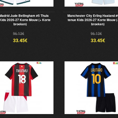
Madrid Jude Bellingham #5 Thuis
Manchester City Erling Haaland #
Kids 2026-27 Korte Mouw (+ Korte
tenue Kids 2026-27 Korte Mouw (
broeken)
broeken)
96.13€
96.13€
33.45€
33.45€