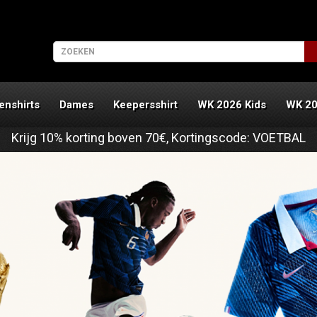
enshirts
Dames
Keepersshirt
WK 2026 Kids
WK 2
Krijg
10%
korting boven
70€
, Kortingscode:
VOETBAL