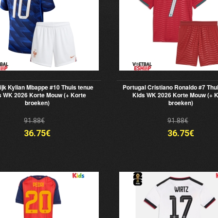
ijk Kylian Mbappe #10 Thuis tenue
Portugal Cristiano Ronaldo #7 Thu
s WK 2026 Korte Mouw (+ Korte
Kids WK 2026 Korte Mouw (+ K
broeken)
broeken)
91.88€
91.88€
36.75€
36.75€