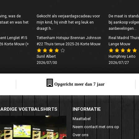
tving, was de
Gekocht als verjaardagscadeau voor
De maat is standa
 staat en was het
mijn kind, hij vindt het erg leuk en
bij aankoop volge
draagt h..
aanbevelingen...
ment Lenglet #15
Tottenham Hotspur Brennan Johnson
Real Madrid Thui
-26 Korte Mouw (+
#22 Thuis tenue 2025-26 Korte Mouw
Lange Mouw
Sunil Albert
Humphrey Leito
2026/07/30
2026/07/27
Opgericht meer dan 7 jaar
ARDIGE VOETBALSHIRTS
INFORMATIE
Maattabel
Neem contact met ons op
Over ons