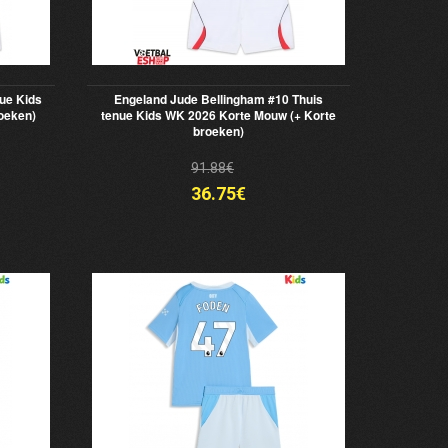
ue Kids
Engeland Jude Bellingham #10 Thuis
oeken)
tenue Kids WK 2026 Korte Mouw (+ Korte
broeken)
91.88€
36.75€