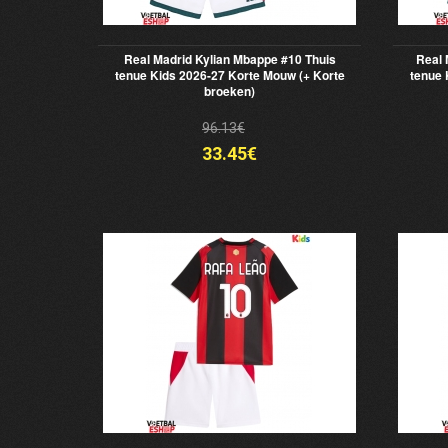
Real Madrid Kylian Mbappe #10 Thuis
Real 
tenue Kids 2026-27 Korte Mouw (+ Korte
tenue 
broeken)
96.13€
33.45€