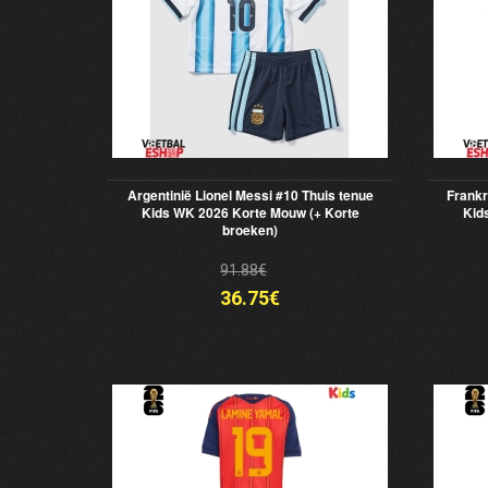
Argentinië Lionel Messi #10 Thuis tenue
Frankr
Kids WK 2026 Korte Mouw (+ Korte
Kid
broeken)
91.88€
36.75€