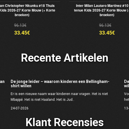
an Christopher Nkunku #18 Thuis
Inter Milan Lautaro Martinez #10
Kids 2026-27 Korte Mouw (+ Korte
tenue Kids 2026-27 Korte Mouw (
broeken)
broeken)
96.13€
96.13€
33.45€
33.45€
Recente Artikelen
dan
De jonge leider – waarom kinderen een Bellingham-
De
shirt willen
wi
Er is een nieuwe naam waar kinderen naar vragen. Het is niet
Voe
Mbappé. Het is niet Haaland. Het is Jud..
het
24-07-2026
13
Klant Recensies