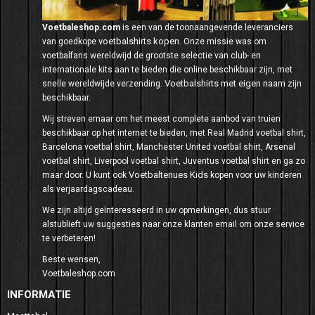
Voetbaleshop.com
is een van de toonaangevende leveranciers
voetbalshirts kopen
van goedkope
. Onze missie was om
voetbalfans wereldwijd de grootste selectie van club- en
internationale kits aan te bieden die online beschikbaar zijn, met
Voetbalshirts met eigen naam
snelle wereldwijde verzending.
zijn
beschikbaar.
Wij streven ernaar om het meest complete aanbod van truien
beschikbaar op het internet te bieden, met Real Madrid voetbal shirt,
Barcelona voetbal shirt, Manchester United voetbal shirt, Arsenal
voetbal shirt, Liverpool voetbal shirt, Juventus voetbal shirt en ga zo
Voetbaltenues Kids
maar door. U kunt ook
kopen voor uw kinderen
als verjaardagscadeau.
We zijn altijd geïnteresseerd in uw opmerkingen, dus stuur
alstublieft uw suggesties naar onze klanten email om onze service
te verbeteren!
Beste wensen,
Voetbaleshop.com
INFORMATIE