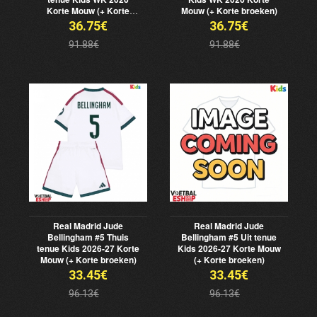
Korte Mouw (+ Korte
Mouw (+ Korte broeken)
broeken)
36.75€
36.75€
91.88€
91.88€
Real Madrid Jude
Real Madrid Jude
Bellingham #5 Thuis
Bellingham #5 Uit tenue
tenue Kids 2026-27 Korte
Kids 2026-27 Korte Mouw
Mouw (+ Korte broeken)
(+ Korte broeken)
33.45€
33.45€
96.13€
96.13€