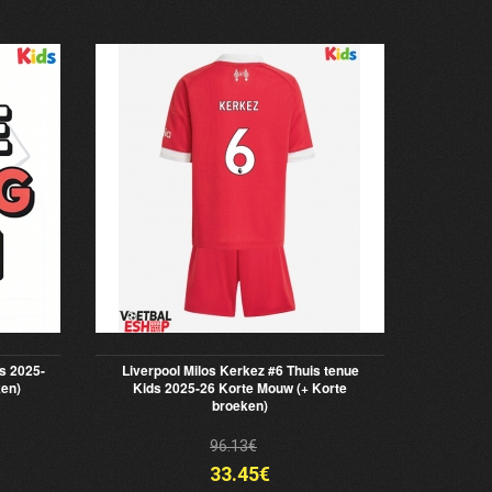
s 2025-
Liverpool Milos Kerkez #6 Thuis tenue
ken)
Kids 2025-26 Korte Mouw (+ Korte
broeken)
96.13€
33.45€