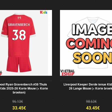
pool Ryan Gravenberch #38 Thuis
Liverpool Keeper Derde tenue Kid
Kids 2025-26 Korte Mouw (+ Korte
26 Lange Mouw (+ Korte broe
broeken)
96.13€
98.63€
33.45€
43.45€