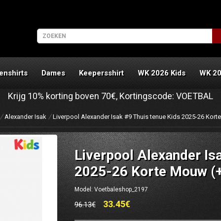
enshirts
Dames
Keepersshirt
WK 2026 Kids
WK 2
Krijg
10%
korting boven
70€
, Kortingscode:
VOETBAL
Alexander Isak
Liverpool Alexander Isak #9 Thuis tenue Kids 2025-26 Kort
Liverpool Alexander Is
2025-26 Korte Mouw (+
Model: Voetbaleshop_2197
33.45€
96.13€