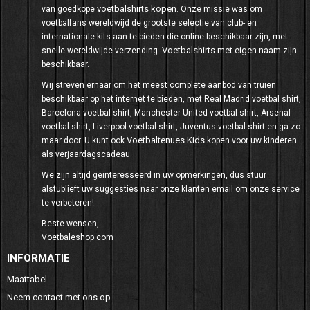
voetbalshirts kopen
van goedkope
. Onze missie was om
voetbalfans wereldwijd de grootste selectie van club- en
internationale kits aan te bieden die online beschikbaar zijn, met
Voetbalshirts met eigen naam
snelle wereldwijde verzending.
zijn
beschikbaar.
Wij streven ernaar om het meest complete aanbod van truien
beschikbaar op het internet te bieden, met Real Madrid voetbal shirt,
Barcelona voetbal shirt, Manchester United voetbal shirt, Arsenal
voetbal shirt, Liverpool voetbal shirt, Juventus voetbal shirt en ga zo
Voetbaltenues Kids
maar door. U kunt ook
kopen voor uw kinderen
als verjaardagscadeau.
We zijn altijd geïnteresseerd in uw opmerkingen, dus stuur
alstublieft uw suggesties naar onze klanten email om onze service
te verbeteren!
Beste wensen,
Voetbaleshop.com
INFORMATIE
Maattabel
Neem contact met ons op