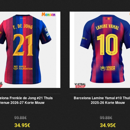
elona Frenkie de Jong #21 Thuis
Barcelona Lamine Yamal #10 Thui
tenue 2026-27 Korte Mouw
2025-26 Korte Mouw
99.88€
99.88€
34.95€
34.95€