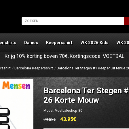
enshirts
Dames
Keepersshirt
WK 2026 Kids
WK 2
Krijg
10%
korting boven
70€
, Kortingscode:
VOETBAL
sshirt
Barcelona Keepersshirt
Barcelona Ter Stegen #1 Keeper Uit tenue 
Barcelona Ter Stegen #
26 Korte Mouw
Model: Voetbaleshop_80
43.95€
99.88€