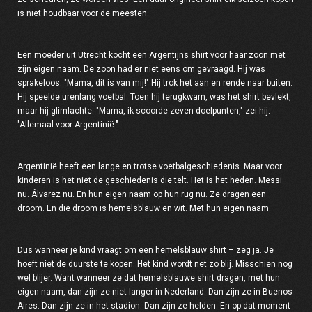
is niet houdbaar voor de meesten.
Een moeder uit Utrecht kocht een Argentijns shirt voor haar zoon met
zijn eigen naam. De zoon had er niet eens om gevraagd. Hij was
sprakeloos. "Mama, dit is van mij!" Hij trok het aan en rende naar buiten.
Hij speelde urenlang voetbal. Toen hij terugkwam, was het shirt bevlekt,
maar hij glimlachte. "Mama, ik scoorde zeven doelpunten," zei hij.
"Allemaal voor Argentinië."
Argentinië heeft een lange en trotse voetbalgeschiedenis. Maar voor
kinderen is het niet de geschiedenis die telt. Het is het heden. Messi
nu. Álvarez nu. En hun eigen naam op hun rug nu. Ze dragen een
droom. En die droom is hemelsblauw en wit. Met hun eigen naam.
Dus wanneer je kind vraagt om een hemelsblauw shirt – zeg ja. Je
hoeft niet de duurste te kopen. Het kind wordt net zo blij. Misschien nog
wel blijer. Want wanneer ze dat hemelsblauwe shirt dragen, met hun
eigen naam, dan zijn ze niet langer in Nederland. Dan zijn ze in Buenos
Aires. Dan zijn ze in het stadion. Dan zijn ze helden. En op dat moment