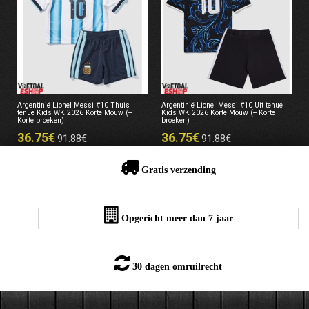
Argentinië Lionel Messi #10 Thuis
Argentinië Lionel Messi #10 Uit tenue
tenue Kids WK 2026 Korte Mouw (+
Kids WK 2026 Korte Mouw (+ Korte
Korte broeken)
broeken)
36.75€
36.75€
91.88€
91.88€
Gratis verzending
Opgericht meer dan 7 jaar
30 dagen omruilrecht