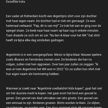
Dezelfde trots.
Een vader uit Rotterdam kocht een Argentijns shirt voor zijn dochter
met haar eigen naam. De dochter had er niet om gevraagd. Ze was
helemaal verbaasd. "Pap, dit is van mij!" Ze trok het aan en ging voor de
spiegel staan. Ze keek naar haar naam op haar rug in enkele minuten.
Toen draaide ze zich om en zei: "Nu ben ik klaar voor het WK." Dat shirt
heeft ze bijna elke dag sindsdien gedragen.
Argentinië is in een overgangsfase. Messi is bijna klaar. Nieuwe spelers
zoals Álvarez en Fernández nemen over. De kinderen die hen nu
volgen, zullen met hen opgroeien. Over tien jaar zullen ze zeggen: "Ik
was er toen Argentinië het WK won in 2022." En ze zullen hun shirt met
hun eigen naam als herinnering hebben.
Wanneer je zoekt naar "
Argentinië voetbalshirt Kids kopen
", gaat het niet
om het duurste merk te kopen. Het gaat erom het kind een gevoel te
geven. Een gevoel van deel uitmaken van iets groots. Een gevoel van
een winnaar te zijn. Kinderen groeien. Shirts worden te klein. Ze slijten,
ze scheuren, ze worden vies. Een duur origineel shirt elk seizoen kopen