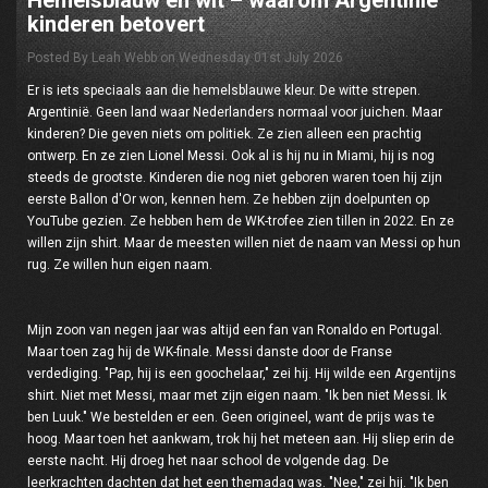
Hemelsblauw en wit – waarom Argentinië
kinderen betovert
Posted By Leah Webb on Wednesday 01st July 2026
Er is iets speciaals aan die hemelsblauwe kleur. De witte strepen.
Argentinië. Geen land waar Nederlanders normaal voor juichen. Maar
kinderen? Die geven niets om politiek. Ze zien alleen een prachtig
ontwerp. En ze zien Lionel Messi. Ook al is hij nu in Miami, hij is nog
steeds de grootste. Kinderen die nog niet geboren waren toen hij zijn
eerste Ballon d'Or won, kennen hem. Ze hebben zijn doelpunten op
YouTube gezien. Ze hebben hem de WK-trofee zien tillen in 2022. En ze
willen zijn shirt. Maar de meesten willen niet de naam van Messi op hun
rug. Ze willen hun eigen naam.
Mijn zoon van negen jaar was altijd een fan van Ronaldo en Portugal.
Maar toen zag hij de WK-finale. Messi danste door de Franse
verdediging. "Pap, hij is een goochelaar," zei hij. Hij wilde een Argentijns
shirt. Niet met Messi, maar met zijn eigen naam. "Ik ben niet Messi. Ik
ben Luuk." We bestelden er een. Geen origineel, want de prijs was te
hoog. Maar toen het aankwam, trok hij het meteen aan. Hij sliep erin de
eerste nacht. Hij droeg het naar school de volgende dag. De
leerkrachten dachten dat het een themadag was. "Nee," zei hij. "Ik ben