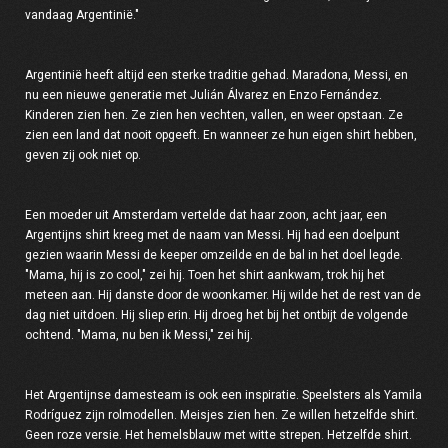
vandaag Argentinië."
Argentinië heeft altijd een sterke traditie gehad. Maradona, Messi, en
nu een nieuwe generatie met Julián Álvarez en Enzo Fernández.
Kinderen zien hen. Ze zien hen vechten, vallen, en weer opstaan. Ze
zien een land dat nooit opgeeft. En wanneer ze hun eigen shirt hebben,
geven zij ook niet op.
Een moeder uit Amsterdam vertelde dat haar zoon, acht jaar, een
Argentijns shirt kreeg met de naam van Messi. Hij had een doelpunt
gezien waarin Messi de keeper omzeilde en de bal in het doel legde.
"Mama, hij is zo cool," zei hij. Toen het shirt aankwam, trok hij het
meteen aan. Hij danste door de woonkamer. Hij wilde het de rest van de
dag niet uitdoen. Hij sliep erin. Hij droeg het bij het ontbijt de volgende
ochtend. "Mama, nu ben ik Messi," zei hij.
Het Argentijnse damesteam is ook een inspiratie. Speelsters als Yamila
Rodríguez zijn rolmodellen. Meisjes zien hen. Ze willen hetzelfde shirt.
Geen roze versie. Het hemelsblauw met witte strepen. Hetzelfde shirt.