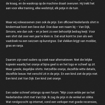
de kraag, en de wasknop op de machine draait overuren. Hij trekt het
aan voor elke training, elke wedstrijd, elk potje in de tuin.
Maar wij volwassenen zien ook de prijs. Een officieel Nederlands shirt in
kindermaat kost een lieve duit. Doe daar een naam bij – Van Dijk,
Simons, wie dan ook – en je bent zo een behoorlijk bedrag kwijt. Voor
een shirt dat over een jaar te klein is. Dat eruit komt te zien als een
vaatdoek na een seizoen op kunstgras. Dat vlekken krijgt van modder,
gras en ranja.
Daarom zijn veel ouders op zoek naar alternatieven. Niet die lelijke
kopieën waarbij het oranje al bijna geel is en het logo er scheef op zit.
Maar goede, degelijke shirts. Hetzelfde oranje, dezelfde witte details,
dezelfde leeuw. Het verschil zit in de prijs. En een kind ziet de prijs niet.
Een kind ziet Van Dijk. Een kind ziet oranje.
Een vader schreef onlangs op een forum: "Mijn zoon wilde per se het
Nederlandse shirt met Van Dijk. Ik zag de prijs in de winkel en slikte.
Wat rondgezocht op internet, vond een verkoper met goede recensies,