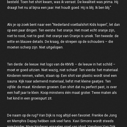
besteld. Toen het shirt kwam, was ik verrast. De kwaliteit was prima. Hij
draagt het nu al bijna een jaar. Het houdt goed. Hij is blij. Ik ben blij."
Als je op zoek bent naar een "
Nederland voetbalshirt Kids kopen
", let dan
op een paar dingen. Ten eerste: het oranje. Het moet echt oranje zijn,
niet te rood, niet te geel. Het oranje van Oranje is uniek. Ten tweede: de
witte en blauwe details. De kraag, de strepen op de schouders – die
moeten scherp zijn. Niet uitgelopen.
Ten derde: de leeuw. Het logo van de KNVB – de leeuw in het schild –
moet er goed uitzien. Niet wazig, niet scheef. Ten vierde: het materiaal.
Kinderen rennen, vallen, staan op. Een shirt van plastic wordt snel een
sauna. Kijk naar ademend materiaal, liefst met kleine gaatjes. Ten
vijfde: de maat. Kinderen groeien. Een shirt dat nu perfect past, is over
een half jaar te klein. Koop minstens één maat groter. Twee maten als
het kind in een groeispurt zit.
De naam op de rug? Van Dijk is nog altijd een favoriet. Frenkie de Jong
en Memphis Depay hebben ook veel fans. Xavi Simons wordt steeds
populairder. Maar kinderen wisselen snel van idool. Vandaag Van Dijk,