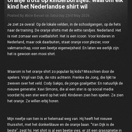
Oranje trots op kinderborstjes: waarom elk
kind het Nederlandse shirt wil
Posted By Alice Bevan on Saturday 23rd May 2026
Je ziet ze overal. Op de lokale velden, in de schoolgangen, op de fiets
naar de training. De oranje shirts met de witte randjes. Nederland. Het
is niet zomaar een voetbalshirt. Het is een icoon. Voor kinderen in
Nederland, maar ook daarbuiten, staat oranje voor plezier, voor
vakmanschap, voor een beetje eigenwijsheid. En laten we eerlijk zijn:
het is gewoon een mooi shirt.
Waarom is het oranje shirt zo populair bij kids? Misschien door de
spelers. Virgil van Dijk, de rots achterin. Frenkie de Jong, die lijkt te
zweven over het veld. Cody Gakpo, de jonge goalgetter. En natuurlijk de
nieuwe generatie: Xavi Simons, die al een ster is op social media
voordat hij een ster werd op het veld. Kinderen zien hen spelen. Ze zien
het oranje. Ze willen erbij horen.
Mijn neefje van tien is er helemaal weg van. Hij heeft het nieuwe
thuisshirt, met het donkerblauw en de oranje baan. "Van Dijk is de
beste", zegt hij. Het shirt is al een beetje vies, er zit een grassprietje in