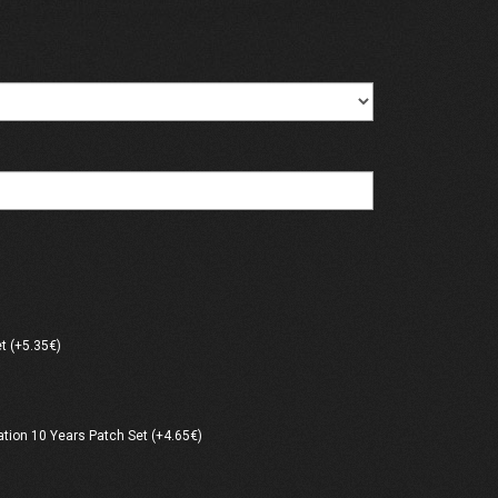
t (+5.35€)
ation 10 Years Patch Set (+4.65€)