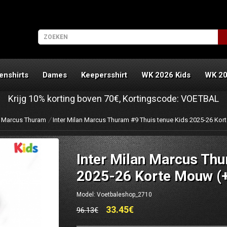
enshirts
Dames
Keepersshirt
WK 2026 Kids
WK 2
Krijg
10%
korting boven
70€
, Kortingscode:
VOETBAL
Marcus Thuram
Inter Milan Marcus Thuram #9 Thuis tenue Kids 2025-26 Kor
Inter Milan Marcus Thu
2025-26 Korte Mouw (+
Model: Voetbaleshop_2710
33.45€
96.13€