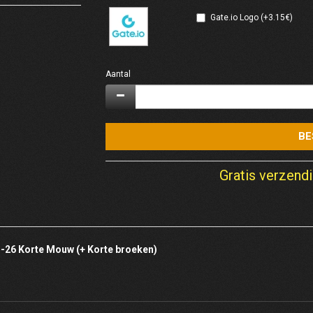
Gate.io Logo (+3.15€)
Aantal
BE
Gratis verzendi
5-26 Korte Mouw (+ Korte broeken)