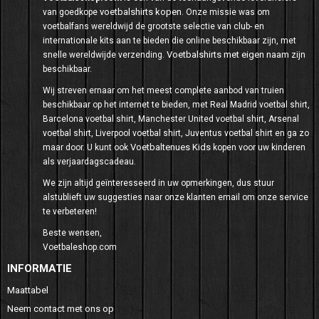
voetbalshirts kopen
van goedkope
. Onze missie was om
voetbalfans wereldwijd de grootste selectie van club- en
internationale kits aan te bieden die online beschikbaar zijn, met
Voetbalshirts met eigen naam
snelle wereldwijde verzending.
zijn
beschikbaar.
Wij streven ernaar om het meest complete aanbod van truien
beschikbaar op het internet te bieden, met Real Madrid voetbal shirt,
Barcelona voetbal shirt, Manchester United voetbal shirt, Arsenal
voetbal shirt, Liverpool voetbal shirt, Juventus voetbal shirt en ga zo
Voetbaltenues Kids
maar door. U kunt ook
kopen voor uw kinderen
als verjaardagscadeau.
We zijn altijd geïnteresseerd in uw opmerkingen, dus stuur
alstublieft uw suggesties naar onze klanten email om onze service
te verbeteren!
Beste wensen,
Voetbaleshop.com
INFORMATIE
Maattabel
Neem contact met ons op