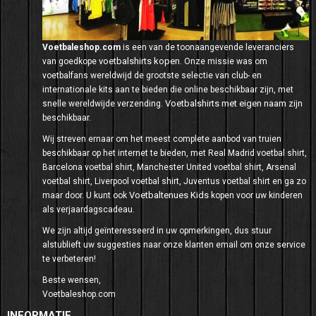
Voetbaleshop.com
is een van de toonaangevende leveranciers
voetbalshirts kopen
van goedkope
. Onze missie was om
voetbalfans wereldwijd de grootste selectie van club- en
internationale kits aan te bieden die online beschikbaar zijn, met
Voetbalshirts met eigen naam
snelle wereldwijde verzending.
zijn
beschikbaar.
Wij streven ernaar om het meest complete aanbod van truien
beschikbaar op het internet te bieden, met Real Madrid voetbal shirt,
Barcelona voetbal shirt, Manchester United voetbal shirt, Arsenal
voetbal shirt, Liverpool voetbal shirt, Juventus voetbal shirt en ga zo
Voetbaltenues Kids
maar door. U kunt ook
kopen voor uw kinderen
als verjaardagscadeau.
We zijn altijd geïnteresseerd in uw opmerkingen, dus stuur
alstublieft uw suggesties naar onze klanten email om onze service
te verbeteren!
Beste wensen,
Voetbaleshop.com
INFORMATIE